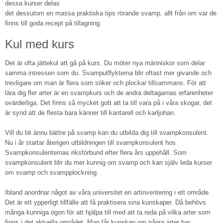
dessa kurser delas
det dessutom en massa praktiska tips rörande svamp, allt från om var de
finns till goda recept på tillagning.
Kul med kurs
Det är ofta jättekul att gå på kurs. Du möter nya människor som delar
samma intressen som du. Svamputflykterna blir oftast mer givande och
trevligare om man är flera som söker och plockar tillsammans. För att
lära dig fler arter är en svampkurs och de andra deltagarnas erfarenheter
ovärderliga. Det finns så mycket gott att ta till vara på i våra skogar, det
är synd att de flesta bara känner till kantarell och karljohan.
Vill du bli ännu bättre på svamp kan du utbilda dig till svampkonsulent.
Nu i år startar återigen utbildningen till svampkonsulent hos
Svampkonsulenternas riksförbund efter flera års uppehåll. Som
svampkonsulent blir du mer kunnig om svamp och kan själv leda kurser
om svamp och svampplockning.
Ibland anordnar något av våra universitet en artinventering i ett område.
Det är ett ypperligt tillfälle att få praktisera sina kunskaper. Då behövs
många kunniga ögon för att hjälpa till med att ta reda på vilka arter som
finns i det aktuella området. Man får kunskap om några arter har