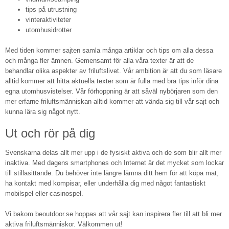
tips på utrustning
vinteraktiviteter
utomhusidrotter
Med tiden kommer sajten samla många artiklar och tips om alla dessa
och många fler ämnen. Gemensamt för alla våra texter är att de
behandlar olika aspekter av friluftslivet. Vår ambition är att du som läsare
alltid kommer att hitta aktuella texter som är fulla med bra tips inför dina
egna utomhusvistelser. Vår förhoppning är att såväl nybörjaren som den
mer erfarne friluftsmänniskan alltid kommer att vända sig till vår sajt och
kunna lära sig något nytt.
Ut och rör på dig
Svenskarna delas allt mer upp i de fysiskt aktiva och de som blir allt mer
inaktiva. Med dagens smartphones och Internet är det mycket som lockar
till stillasittande. Du behöver inte längre lämna ditt hem för att köpa mat,
ha kontakt med kompisar, eller underhålla dig med något fantastiskt
mobilspel eller casinospel.
Vi bakom beoutdoor.se hoppas att vår sajt kan inspirera fler till att bli mer
aktiva friluftsmänniskor. Välkommen ut!